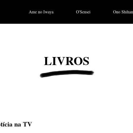
Ame no Iwaya
O'Sensei
Ono Shihan
LIVROS
tícia na TV