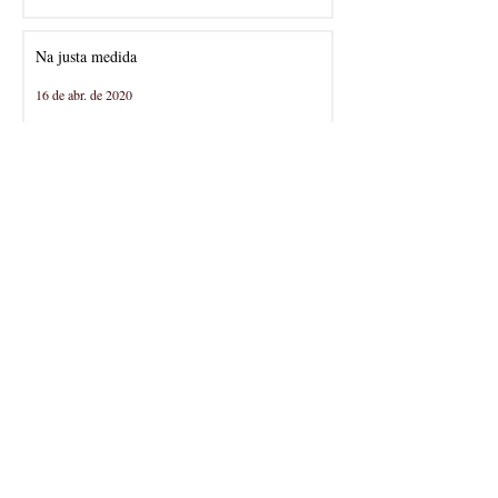
Na justa medida
16 de abr. de 2020
Tu pertences, eu pertenço, nós nos
pertencemos
8 de abr. de 2020
É ESSE O TEMPO
3 de abr. de 2020
Hora do adeus ao pavão
18 de mar. de 2020
1
/
2