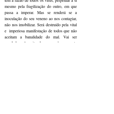
tem a razão de todos os vírus, perpetuar a si 
mesmo pela fragilização do outro, em que 
passa a imperar. Mas se renderá se a 
inoculação do seu veneno ao nos contagiar, 
não nos imobilizar. Será destruído pela vital 
e  imperiosa manifestação de todos que não 
aceitam a banalidade do mal. Vai ser 
arredado pelo grito de quem não coonesta 
com as tentativas de destruição das 
instituições do Estado. 
Apenas com o coro dos democratas,  com o 
canto dos que não aceitam o ódio como base 
das relações humanas, com grito destemido 
dos que não se acovardam com o ruído  do 
bombardeio às instituições , esse vírus será 
expelido. O vírus do autoritarismo tem medo 
do barulho das democracias  e irá devolver 